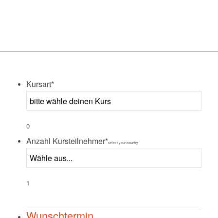
Kursart
*
0
Anzahl Kursteilnehmer
*
select your country
1
Wunschtermin