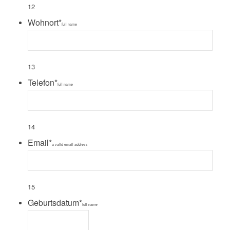
12
Wohnort
*
full name
13
Telefon
*
full name
14
Email
*
a valid email address
15
Geburtsdatum
*
full name