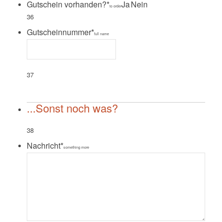
Gutschein vorhanden?
*
Ja
Nein
to order
36
Gutscheinnummer
*
full name
37
...Sonst noch was?
38
Nachricht
*
something more