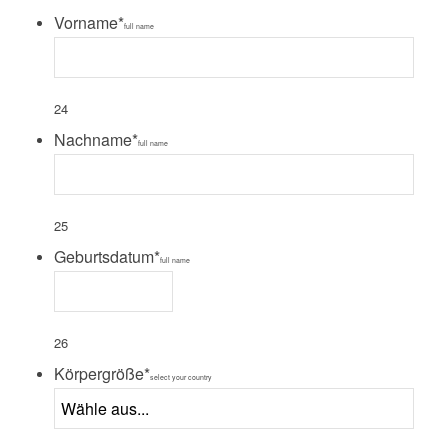
Vorname
*
full name
24
Nachname
*
full name
25
Geburtsdatum
*
full name
26
Körpergröße
*
select your country