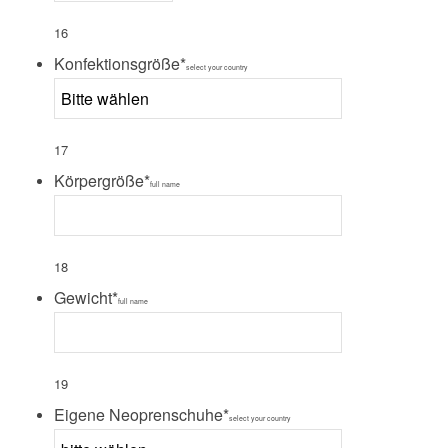
16
Konfektionsgröße
*
select your country
17
Körpergröße
*
full name
18
Gewicht
*
full name
19
Eigene Neoprenschuhe
*
select your country