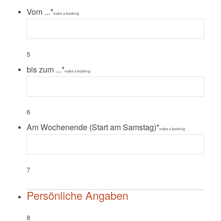
Vom ...
*
make a booking
5
bis zum ...
*
make a booking
6
Am Wochenende (Start am Samstag)
*
make a booking
7
Persönliche Angaben
8